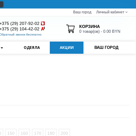
Ваш город
Личный кабинет
+375 (29) 207-92-02
КОРЗИНА
+375 (29) 104-42-02
0 товар(ов) - 0.00 BYN
Обратный звонок бесплатно
И
ОДЕЯЛА
АКЦИИ
ВАШ ГОРОД
0
150
160
170
180
200