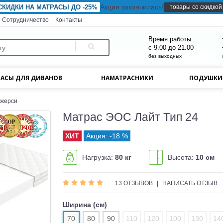
Акция закончилась!
товары со скидкой
СКИДКИ НА МАТРАСЫ ДО -25%
Сотрудничество
Контакты
Время работы:
с 9.00 до 21.00
без выходных
АСЫ ДЛЯ ДИВАНОВ
НАМАТРАСНИКИ
ПОДУШК
джерси
Матрас ЭОС Лайт Тип 24
Акция: -18 %
Нагрузка:
80 кг
Высота:
10 см
13 ОТЗЫВОВ
|
НАПИСАТЬ ОТЗЫВ
Ширина (см)
70
80
90
110
120
100
130
14