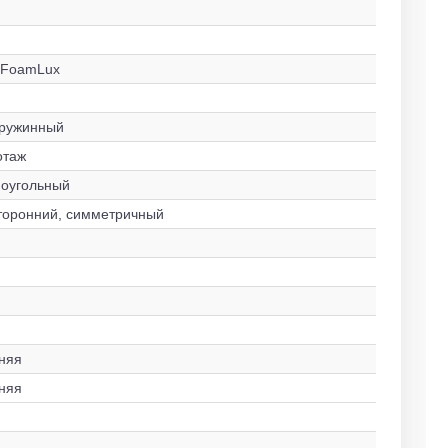
 FoamLux
ружинный
отаж
оугольный
торонний, симметричный
няя
няя