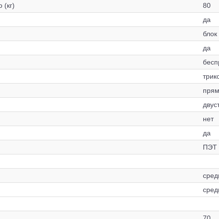
 (кг)
80
да
блок
да
бесп
трик
прям
двус
нет
да
ПЭТ
сред
сред
70