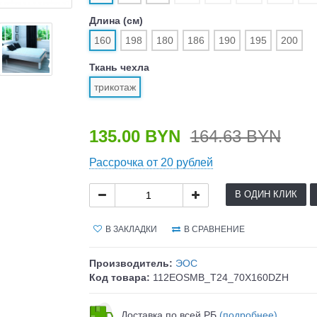
Длина (см)
160
198
180
186
190
195
200
Ткань чехла
трикотаж
135.00 BYN
164.63 BYN
Рассрочка от 20 рублей
В ОДИН КЛИК
В ЗАКЛАДКИ
В СРАВНЕНИЕ
Производитель:
ЭОС
Код товара:
112EOSMB_T24_70X160DZH
Доставка по всей РБ
(подробнее)