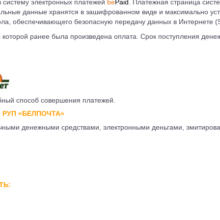
з систему электронных платежей
be
Paid
. Платежная страница сист
альные данные хранятся в зашифрованном виде и максимально уст
ола, обеспечивающего безопасную передачу данных в Интернетe (
с которой ранее была произведена оплата. Срок поступления денеж
обный способ совершения платежей.
 РУП «БЕЛПОЧТА»
ичными денежными средствами, электронными деньгами, эмитиров
ТЬ: