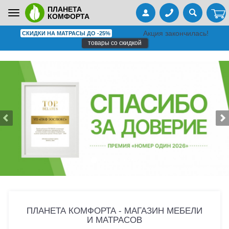
ПЛАНЕТА
Toggle
КОМФОРТА
navigation
Акция закончилась!
СКИДКИ НА МАТРАСЫ ДО -25%
товары со скидкой
ПЛАНЕТА КОМФОРТА - МАГАЗИН МЕБЕЛИ
И МАТРАСОВ